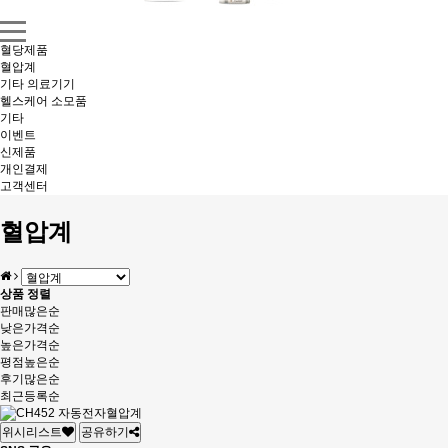
혈당제품
혈압계
기타 의료기기
헬스케어 소모품
기타
이벤트
신제품
개인결제
고객센터
혈압계
상품 정렬
판매많은순
낮은가격순
높은가격순
평점높은순
후기많은순
최근등록순
위시리스트
공유하기