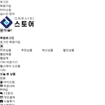
로그인
회원가입
마이쇼핑
실시간 문의
0
회원로그인
로그인
회원가입
히트상품
추천상품
최신상품
할인상품
혈당제품
혈압계
기타 의료기기
헬스케어 소모품
기타
오늘 본 상품
없음
마이쇼핑
주문내역
FAQ
1:1문의
개인결제
사용후기