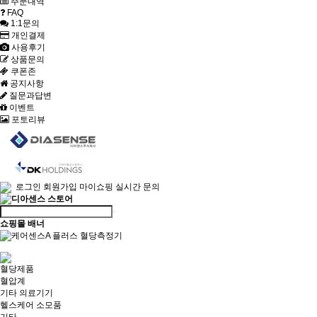
주문내역
FAQ
1:1문의
개인결제
사용후기
상품문의
쿠폰존
공지사항
질문과답변
이벤트
포토리뷰
로그인
회원가입
마이쇼핑
실시간 문의
쇼핑몰 배너
혈당제품
혈압계
기타 의료기기
헬스케어 소모품