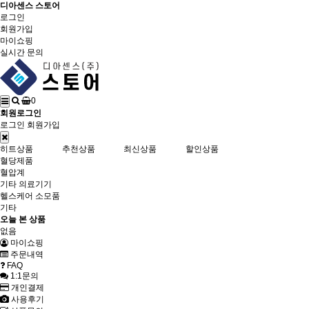
디아센스 스토어
로그인
회원가입
마이쇼핑
실시간 문의
0
회원로그인
로그인
회원가입
히트상품
추천상품
최신상품
할인상품
혈당제품
혈압계
기타 의료기기
헬스케어 소모품
기타
오늘 본 상품
없음
마이쇼핑
주문내역
FAQ
1:1문의
개인결제
사용후기