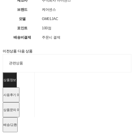
제조사
주식회사 아이센스
브랜드
케어센스
모델
GM01JAC
포인트
100점
배송비결제
주문시 결제
이전상품
다음 상품
관련상품
상품정보
사용후기
0
상품문의
0
배송/교환