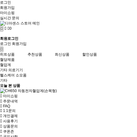
로그인
회원가입
마이쇼핑
실시간 문의
0
회원로그인
로그인
회원가입
히트상품
추천상품
최신상품
할인상품
혈당제품
혈압계
기타 의료기기
헬스케어 소모품
기타
오늘 본 상품
마이쇼핑
주문내역
FAQ
1:1문의
개인결제
사용후기
상품문의
쿠폰존
공지사항